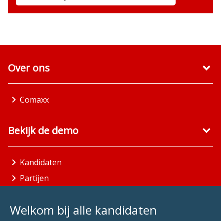
Over ons
Comaxx
Bekijk de demo
Kandidaten
Partijen
Gemeenten
Welkom bij alle kandidaten
Aandachtsgebieden