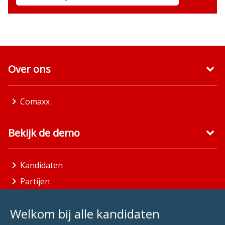
Over ons
Comaxx
Bekijk de demo
Kandidaten
Partijen
Gemeenten
Welkom bij alle kandidaten
Aandachtsgebieden