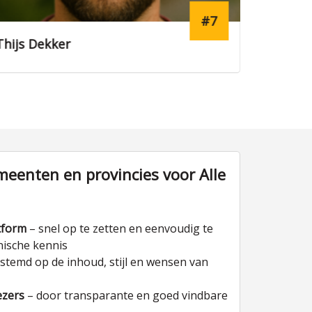
#16
Laura Dijkstra
Koen Ja
eenten en provincies voor Alle
tform
– snel op te zetten en eenvoudig te
nische kennis
stemd op de inhoud, stijl en wensen van
ezers
– door transparante en goed vindbare