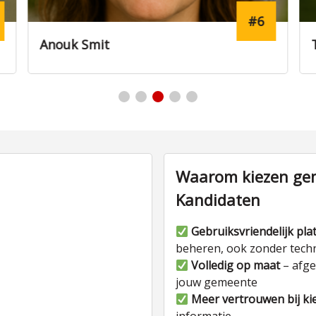
#7
Thijs Dekker
Waarom kiezen gem
Kandidaten
Gebruiksvriendelijk pla
beheren, ook zonder tech
Volledig op maat
– afge
jouw gemeente
Meer vertrouwen bij ki