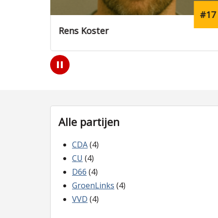
#17
#6
Anouk Smit
Play
/
Pause
Alle partijen
CDA
(4)
CU
(4)
D66
(4)
GroenLinks
(4)
VVD
(4)