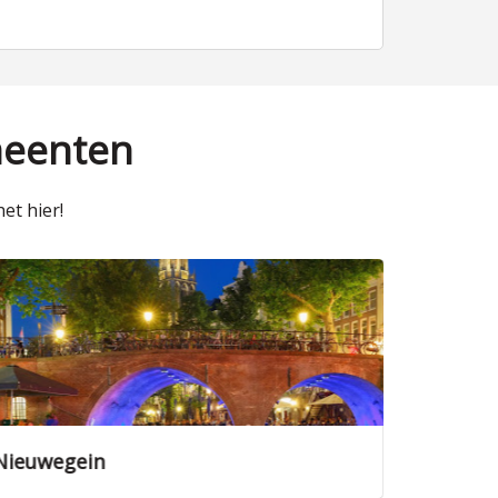
meenten
et hier!
Veenendaal