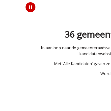
Play
/
Pause
36 gemeent
In aanloop naar de gemeenteraadsver
kandidatenwebsit
Met ‘Alle Kandidaten’ gaven z
Wordt