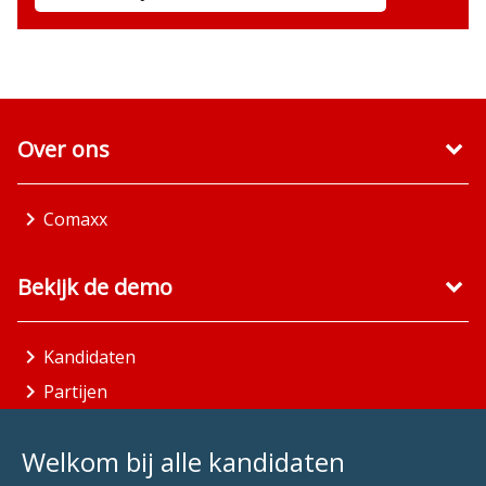
Over ons
Comaxx
Bekijk de demo
Kandidaten
Partijen
Gemeenten
Welkom bij alle kandidaten
Aandachtsgebieden