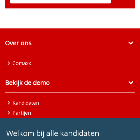
Over ons
Comaxx
Bekijk de demo
Kandidaten
Partijen
Gemeenten
Welkom bij alle kandidaten
Aandachtsgebieden