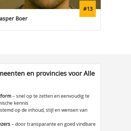
#13
r
Lucas van Janssen
eenten en provincies voor Alle
tform
– snel op te zetten en eenvoudig te
nische kennis
stemd op de inhoud, stijl en wensen van
ezers
– door transparante en goed vindbare