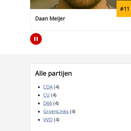
#11
Daan Meijer
Flo
Play
/
Pause
Alle partijen
CDA
(4)
CU
(4)
D66
(4)
GroenLinks
(4)
VVD
(4)