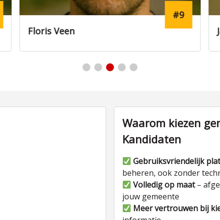
#9
ris Veen
Jasper Boe
Waarom kiezen gem
Kandidaten
Gebruiksvriendelijk pla
beheren, ook zonder tech
Volledig op maat
– afge
jouw gemeente
Meer vertrouwen bij ki