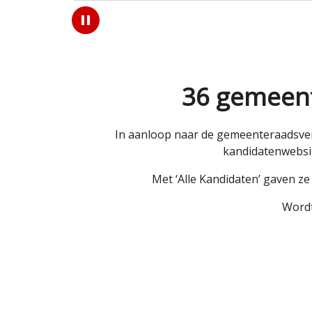
Play
/
Pause
36 gemeent
In aanloop naar de gemeenteraadsver
kandidatenwebsit
Met ‘Alle Kandidaten’ gaven z
Wordt