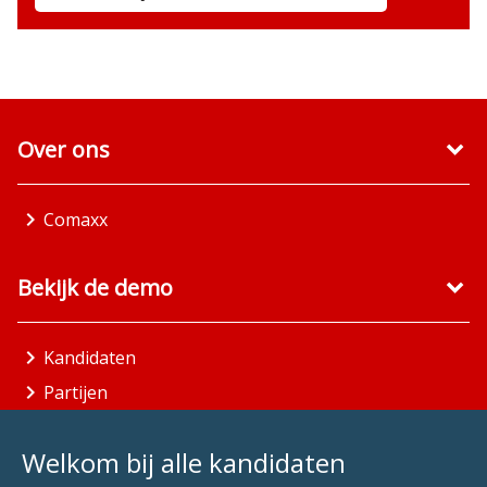
Over ons
Comaxx
Bekijk de demo
Kandidaten
Partijen
Gemeenten
Welkom bij alle kandidaten
Aandachtsgebieden