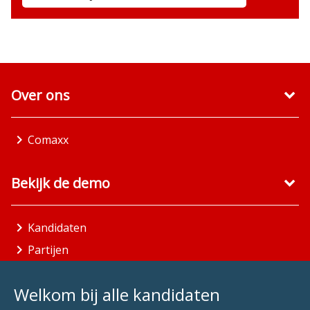
Over ons
Comaxx
Bekijk de demo
Kandidaten
Partijen
Gemeenten
Welkom bij alle kandidaten
Aandachtsgebieden